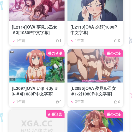
[L2114]OVA 夢見ル乙女
[L2113]OVA 夕顔[1080P
＃3[1080P中文字幕]
中文字幕]
1年前
1年前
1
0
番の动漫
番の动漫
[L2097]OVA いまりあ ＃
[L2085]OVA 夢見ル乙女
3-＃4[1080P中文字幕]
＃1-2[1080P中文字幕]
1年前
2年前
0
0
新番预告
番の动漫