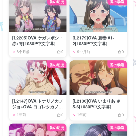
番の动漫
番の动漫
[L2205]OVA ケガレボシ・
[L2179]OVA 夏妻 #1-
赤+青[1080P中文字幕]
2[1080P中文字幕]
6个月前
9个月前
0
0
番の动漫
番の动漫
[L2147]OVA トナリノカノ
[L2136]OVA いまりあ ＃
ジョ+OVA ヨゴレタカノジ
5-6[1080P中文字幕]
ョ[1080P中文字幕]
1年前
1年前
0
0
番の动漫
番の动漫