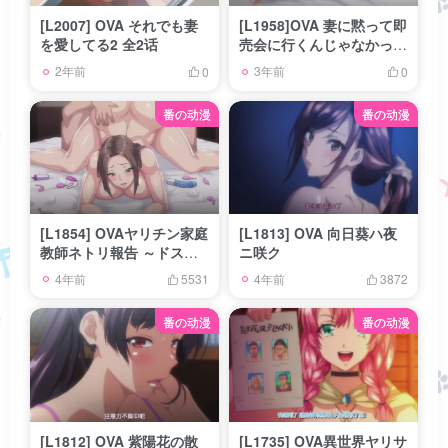
[L2007] OVA それでも妻
[L1958]OVA 妻に黙って即
を愛してる2 全2话
売会に行くんじゃなかった
＃1-＃2
2年前
3年前
0
0
番の动漫
番の动漫
[L1854] OVAヤリチン家庭
[L1813] OVA 向日葵ハ夜
教師ネトリ報告 ～ドスケ
ニ咲ク
ベ巨乳母娘丼～
4年前
4年前
5531
3872
番の动漫
番の动漫
[L1812] OVA 紫陽花の散
[L1735] OVA異世界ヤリサ