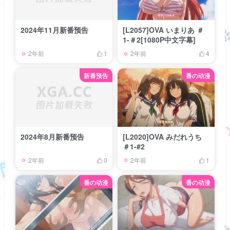
2024年11月新番预告
[L2057]OVA いまりあ ＃
1-＃2[1080P中文字幕]
2年前
2年前
1
4
新番预告
番の动漫
2024年8月新番预告
[L2020]OVA みだれうち
＃1-#2
2年前
2年前
0
1
番の动漫
番の动漫