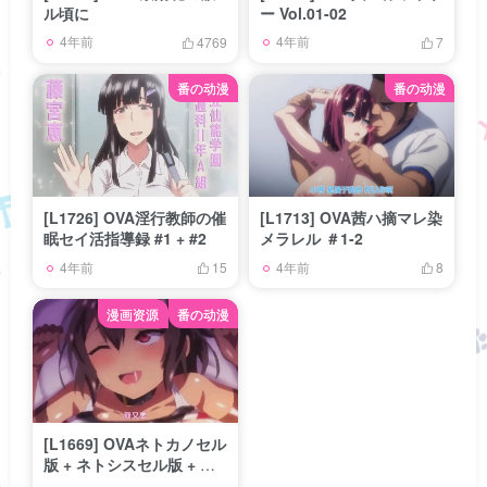
ル頃に
ー Vol.01-02
4年前
4年前
4769
7
番の动漫
番の动漫
[L1726] OVA淫行教師の催
[L1713] OVA茜ハ摘マレ染
眠セイ活指導録 #1 + #2
メラレル ＃1-2
4年前
4年前
15
8
漫画资源
番の动漫
[L1669] OVAネトカノセル
版 + ネトシスセル版 + 原
作漫画