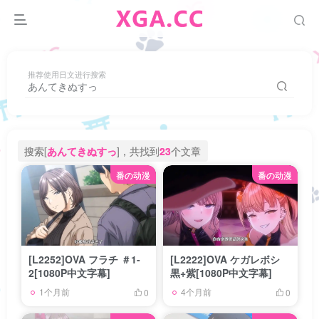
推荐使用日文进行搜索
搜索[
あんてきぬすっ
]，共找到
23
个文章
番の动漫
番の动漫
[L2252]OVA フラチ ＃1-
[L2222]OVA ケガレボシ
2[1080P中文字幕]
黒+紫[1080P中文字幕]
1个月前
4个月前
0
0