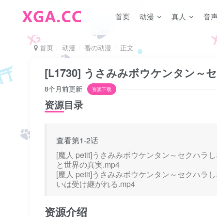
首页
动漫
真人
音
首页
动漫
番の动漫
正文
[L1730] うさみみボウケンタン
8个月前更新
资源下载
资源目录
查看第1-2话
[魔人 petit]うさみみボウケンタン～セク
と世界の真実.mp4
[魔人 petit]うさみみボウケンタン～セク
いは受け継がれる.mp4
资源介绍