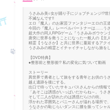
うさみみ美○女が踊り子にジョブチェンジ!?
不滅なんです!!
エロ『魔人』のお家芸ファンタジーエロの王道が
今回の『魔人』レーベルパートナーは……うさみ
超大作の同人RPGゲーム『うさみみボウケンタン
唐突に世界を救うことになった一般人の【主
精霊【うなさか】と共に世界に蔓延するアク
うさみみの精霊とイチャイチャしながら旅を
【DVD特典】
●整形前と整形後!? 私の変化に気づいて動画
ストーリー
異世界で勇者として旅をする青年とお供のう
越え遺跡を後にする。
出口で待っていたサキュバスさんからの情報
「あそこは誘惑がいっぱいだからね～。うさ
そして二人が訪れたのは誘惑だらけの街。
浮かれた雰囲気とバニーさんが溢れる場所で
うなさかの恥じらいダンスに腰を振ってシャ