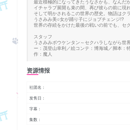
最近積極的になってきたうなさかも、なんだ
イチャラブ展開も束の間、再び彼らの前に現
そして明かされるこの世界の歴史。物語はク
うさみみ美○女が踊り子にジョブチェンジ!?
世界の存続をかけた最後の戦いの前でも、セク
スタッフ
うさみみボウケンタン～セクハラしながら世界を
ー：茂登山幸利／絵コンテ：博海城／脚本：特
作：魔人
资源情报
社团名：
发售日：
字幕：
集数：