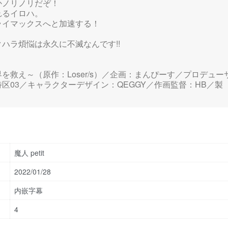
かノリノリだぞ！
れるイロハ。
ライマックスへと加速する！
ハラ煩悩は永久に不滅なんです!!
救え～（原作：Loser/s）／企画：まんぴーす／プロデュー
区03／キャラクターデザイン：QEGGY／作画監督：HB／製
魔人 petit
2022/01/28
内嵌字幕
4