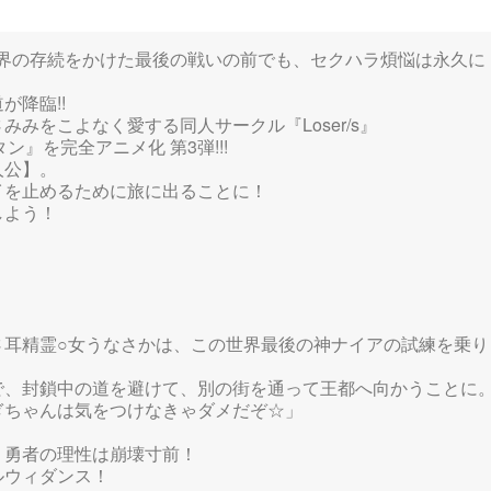
世界の存続をかけた最後の戦いの前でも、セクハラ煩悩は永久に
降臨!!
みをこよなく愛する同人サークル『Loser/s』
』を完全アニメ化 第3弾!!!
人公】。
イを止めるために旅に出ることに！
しよう！
さ耳精霊○女うなさかは、この世界最後の神ナイアの試練を乗り
で、封鎖中の道を避けて、別の街を通って王都へ向かうことに
ぎちゃんは気をつけなきゃダメだぞ☆」
、勇者の理性は崩壊寸前！
ルウィダンス！