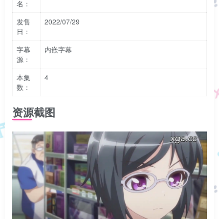
名：
发售
2022/07/29
日：
字幕
内嵌字幕
源：
本集
4
数：
资源截图