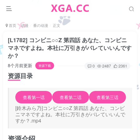
首页
动漫
番の动漫
正文
[L1782] コンビニ○○Z 第四話 あなた、コンビニ
マネですよね。本社に万引きがバレていいんです
か？
8个月前更新
0
2487
2361
资源下载
资源目录
查看第一话
查看第二话
查看第三话
[鈴木みら乃]コンビニ○○Z 第四話 あなた、コンビ
ニマネですよね。本社に万引きがバレていいんで
すか？.mp4
资源介绍