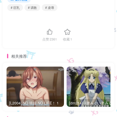
# 巨乳
# 调教
# 凌辱
点赞
2361
收藏
1
相关推荐
[L2004] NO 猥婦 NO LIFE！ 1
[dm214]《妻みぐい妻みぐ