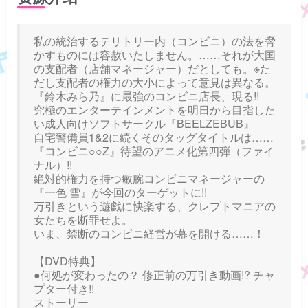
私の統治するテリトリー内（コンビニ）の法を脅
かすものには容赦いたしません。……それが大国
の支配者（店舗マネージャー）だとしても。※た
だし支配者の権力の大小によって意見は異なる。
『鈴木みら乃』に最強のコンビニ店長、現る!!
究極のエンターテインメントを明日から目指した
い成人向けソフトサークル『BEELZEBUB』
自宅警備員1&2に続くそのタッグタイトルは……
『コンビニ○○Z』待望のアニメ化第四弾（ファイ
ナル）!!
絶対的権力を持つ敏腕コンビニマネージャーの
『一色 雪』が今回のターゲットに!!
万引きという遊戯に快楽する、クレプトマニアの
女たちを断罪せよ。
いま、禁断のコンビニ経営が幕を開ける……！
【DVD特典】
●何処が変わったの？ 修正前の万引き動画!? チャ
プター付き!!
ストーリー