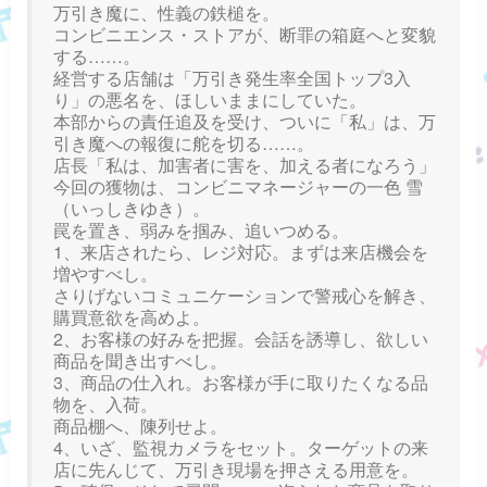
万引き魔に、性義の鉄槌を。
コンビニエンス・ストアが、断罪の箱庭へと変貌
する……。
経営する店舗は「万引き発生率全国トップ3入
り」の悪名を、ほしいままにしていた。
本部からの責任追及を受け、ついに「私」は、万
引き魔への報復に舵を切る……。
店長「私は、加害者に害を、加える者になろう」
今回の獲物は、コンビニマネージャーの一色 雪
（いっしきゆき）。
罠を置き、弱みを掴み、追いつめる。
1、来店されたら、レジ対応。まずは来店機会を
増やすべし。
さりげないコミュニケーションで警戒心を解き、
購買意欲を高めよ。
2、お客様の好みを把握。会話を誘導し、欲しい
商品を聞き出すべし。
3、商品の仕入れ。お客様が手に取りたくなる品
物を、入荷。
商品棚へ、陳列せよ。
4、いざ、監視カメラをセット。ターゲットの来
店に先んじて、万引き現場を押さえる用意を。