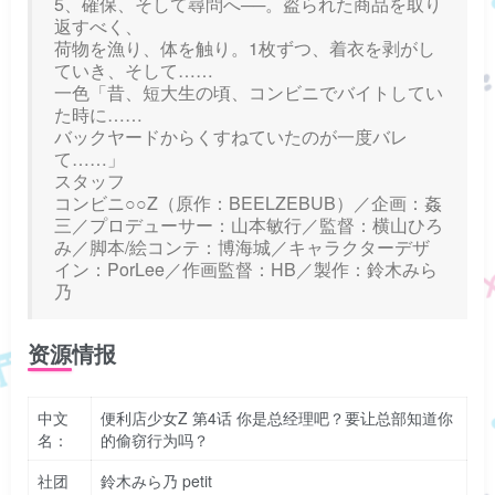
5、確保、そして尋問へ──。盗られた商品を取り
返すべく、
荷物を漁り、体を触り。1枚ずつ、着衣を剥がし
ていき、そして……
一色「昔、短大生の頃、コンビニでバイトしてい
た時に……
バックヤードからくすねていたのが一度バレ
て……」
スタッフ
コンビニ○○Z（原作：BEELZEBUB）／企画：姦
三／プロデューサー：山本敏行／監督：横山ひろ
み／脚本/絵コンテ：博海城／キャラクターデザ
イン：PorLee／作画監督：HB／製作：鈴木みら
乃
资源情报
中文
便利店少女Z 第4话 你是总经理吧？要让总部知道你
名：
的偷窃行为吗？
社团
鈴木みら乃 petit