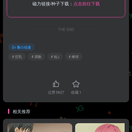
磁力链接/种子下载：
点击前往下载
THE END
番の动漫
# 巨乳
# 调教
# 轮J
# 棒球
点赞
5627
收藏
1
相关推荐