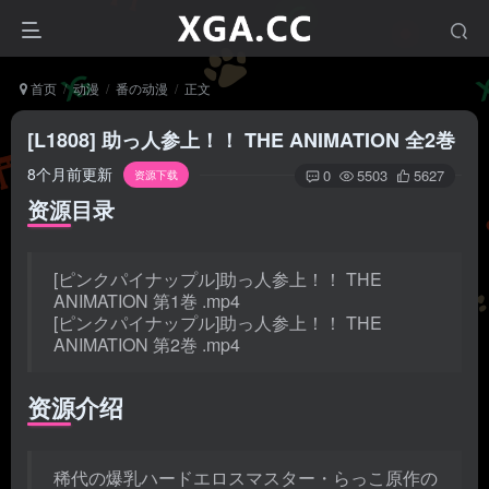
首页
动漫
番の动漫
正文
[L1808] 助っ人参上！！ THE ANIMATION 全2巻
8个月前更新
0
5503
5627
资源下载
资源目录
[ピンクパイナップル]助っ人参上！！ THE
ANIMATION 第1巻 .mp4
[ピンクパイナップル]助っ人参上！！ THE
ANIMATION 第2巻 .mp4
资源介绍
稀代の爆乳ハードエロスマスター・らっこ原作の