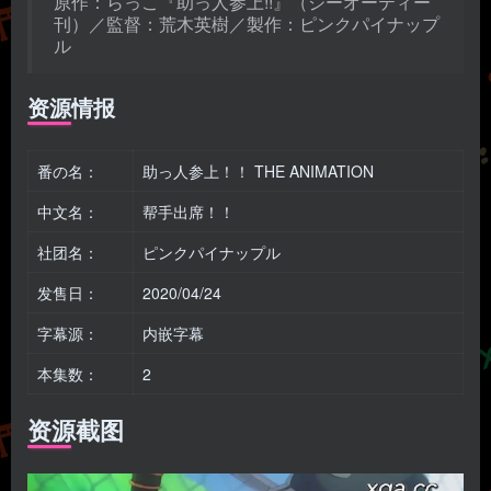
原作：らっこ『助っ人参上!!』（ジーオーティー
刊）／監督：荒木英樹／製作：ピンクパイナップ
ル
资源情报
番の名：
助っ人参上！！ THE ANIMATION
中文名：
帮手出席！！
社团名：
ピンクパイナップル
发售日：
2020/04/24
字幕源：
内嵌字幕
本集数：
2
资源截图