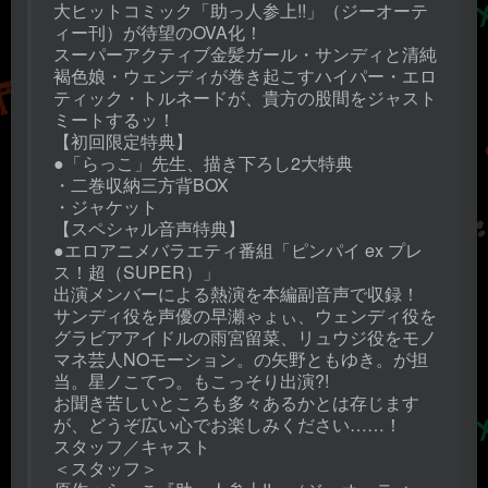
大ヒットコミック「助っ人参上!!」（ジーオーテ
ィー刊）が待望のOVA化！
スーパーアクティブ金髪ガール・サンディと清純
褐色娘・ウェンディが巻き起こすハイパー・エロ
ティック・トルネードが、貴方の股間をジャスト
ミートするッ！
【初回限定特典】
●「らっこ」先生、描き下ろし2大特典
・二巻収納三方背BOX
・ジャケット
【スペシャル音声特典】
●エロアニメバラエティ番組「ピンパイ ex プレ
ス！超（SUPER）」
出演メンバーによる熱演を本編副音声で収録！
サンディ役を声優の早瀬ゃょぃ、ウェンディ役を
グラビアアイドルの雨宮留菜、リュウジ役をモノ
マネ芸人NOモーション。の矢野ともゆき。が担
当。星ノこてつ。もこっそり出演?!
お聞き苦しいところも多々あるかとは存じます
が、どうぞ広い心でお楽しみください……！
スタッフ／キャスト
＜スタッフ＞