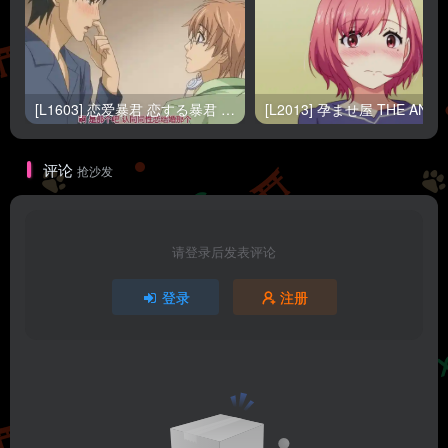
[L1603] 恋爱暴君 恋する暴君 OVA1-2
[L2013]
评论
抢沙发
请登录后发表评论
登录
注册