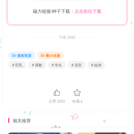
磁力链接/种子下载：
点击前往下载
THE END
漫画资源
番の动漫
# 巨乳
# 调教
# 学生
# 后宫
# 姐弟
点赞
3252
收藏
4
相关推荐