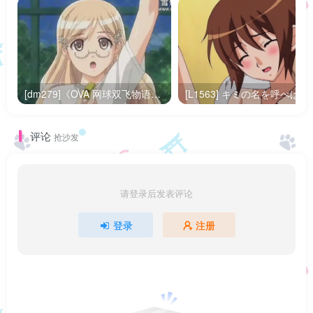
[dm279]《OVA 网球双飞物语フォルト！！》全3集百度网盘下载
评论
抢沙发
请登录后发表评论
登录
注册