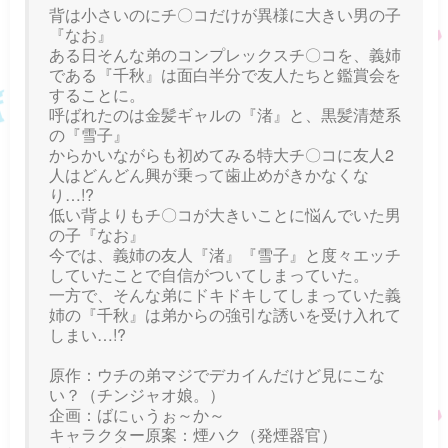
背は小さいのにチ〇コだけが異様に大きい男の子
『なお』
ある日そんな弟のコンプレックスチ〇コを、義姉
である『千秋』は面白半分で友人たちと鑑賞会を
することに。
呼ばれたのは金髪ギャルの『渚』と、黒髪清楚系
の『雪子』
からかいながらも初めてみる特大チ〇コに友人2
人はどんどん興が乗って歯止めがきかなくな
り…!?
低い背よりもチ〇コが大きいことに悩んでいた男
の子『なお』
今では、義姉の友人『渚』『雪子』と度々エッチ
していたことで自信がついてしまっていた。
一方で、そんな弟にドキドキしてしまっていた義
姉の『千秋』は弟からの強引な誘いを受け入れて
しまい…!?
原作：ウチの弟マジでデカイんだけど見にこな
い？（チンジャオ娘。）
企画：ばにぃうぉ～か～
キャラクター原案：煙ハク（発煙器官）