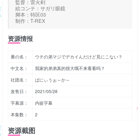
監督：雷火剣
絵コンテ：サガリ眼鏡
脚本：特区03
制作：T-REX
资源情报
番の名：
ウチの弟マジでデカイんだけど見にこない？
中文名：
我家的弟弟真的很大哦不来看看吗？
社团名：
ばにぃうぉ～か～
发售日：
2021/05/28
字幕源：
内嵌字幕
本集数：
2
资源截图