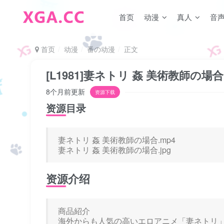
首页
动漫
真人
音
首页
动漫
番の动漫
正文
[L1981]妻ネトリ 姦 美術教師の場合
8个月前更新
资源下载
资源目录
妻ネトリ 姦 美術教師の場合.mp4
妻ネトリ 姦 美術教師の場合.jpg
资源介绍
商品紹介
海外からも人気の高いエロアニメ「妻ネトリ」