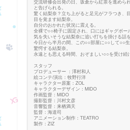
交流研修会出発の日、坂倉から紅茶を進めら
と告げられる。
驚く結梨奈？立ち上がると足元がフラつき、
目を覚ます結梨奈。
自分のおかれた状況に震える。
全裸で○○椅子に固定され、口にはギャグボー
気を失いそうな結梨奈に追い打ちを掛ける話
今日から半月の間、この○○部屋に○○して○○
驚愕する結梨奈。
永遠とも思える時間、おぞましい○○を受け続
スタッフ
プロデューサー ：澤村和人
絵コンテ/演出：牧野行洋
キャラクター原案：ZOL
キャラクターデザイン：MIDO
作画監督：MIDO
撮影監督：川村文彦
音響監督：来栖満天
監督：海道司
アニメーション制作：TEATRO
製作：ZIZ