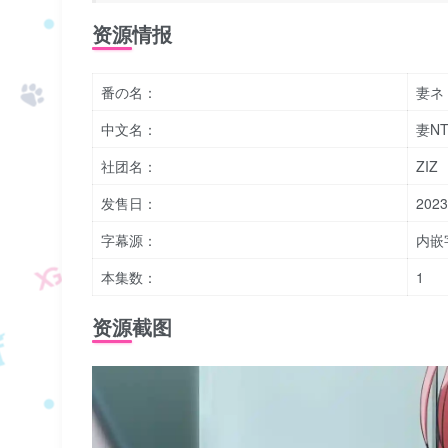
资源情报
番の名：
妻ネ
中文名：
妻NT
社团名：
ZIZ
发售日：
2023
字幕源：
内嵌
本集数：
1
资源截图