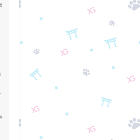
結
こ
結
に
事