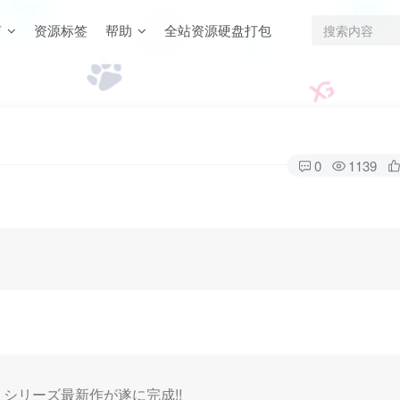
声
资源标签
帮助
全站资源硬盘打包
0
1139
シリーズ最新作が遂に完成!!