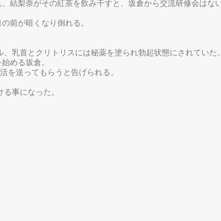
れ、結梨奈がその紅茶を飲み干すと、坂倉から交流研修会はな
目の前が暗くなり倒れる。
ル、乳首とクリトリスには秘薬を塗られ勃起状態にされていた
を始める坂倉。
生活を送ってもらうと告げられる。
ける事になった。