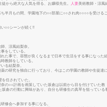
生徒から絶大な人気を得る、お嬢様先生。
人妻
美術教師・涼風
半月もの間、学園地下の○○部屋に○○され肉○○○○を受ける
○○シーンが続く!!
教師、涼風結梨奈。
仕事をしている。
倒れた事で、容態が良くなるまで日本で生活をする事になった
臨時教師をしている。
でいる結梨奈。
秘薬の研究を独自に行っており、今はこの学園の教師や生徒達
理を任されていた。
奈の○○計画を画策していた坂倉は以前から目を付けていた教
た坂倉の行動に興味があり、自分も研修生の真琴を狙っている
流研修会へ参加する事になる。