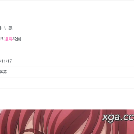
トリ 姦
R·
凌辱
轮回
/11/17
字幕