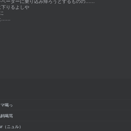
レベーターに乗り込み帰ろうとするものの……
に下りるよしや
に
た……
）
ママ喝っ
妈妈喝骂
ur（ニュル）