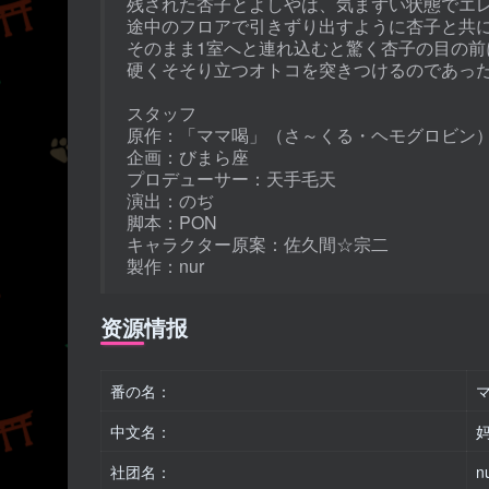
残された杏子とよしやは、気まずい状態でエ
途中のフロアで引きずり出すように杏子と共
そのまま1室へと連れ込むと驚く杏子の目の前
硬くそそり立つオトコを突きつけるのであっ
スタッフ
原作：「ママ喝」（さ～くる・ヘモグロビン
企画：びまら座
プロデューサー：天手毛天
演出：のぢ
脚本：PON
キャラクター原案：佐久間☆宗二
製作：nur
资源情报
番の名：
中文名：
社团名：
n