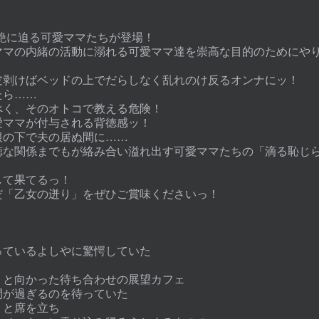
、妖艶に迫る可愛ママたちが登場！
ママの内緒の活動に溺れる可愛ママ達を崇高な目的のためにや
皮剥けばベッドの上でだらしなく乱れのけ反るオンナにッ！
たら……
べく、そのオトコで教える危険！
愛ママが付与される背徳感ッ！
根の下で夫の居ぬ間に……
徳な関係までもが絡み合い溢れ出す可愛ママたちの「滴る恥じ
して果てるっ！
だ「乙女の迸り」をぜひご賞味くださいっ！
っているよしやに驚愕していた
くと向かった待ち合わせの展望カフェ
間が過ぎるのを待っていた
うと席を立ち