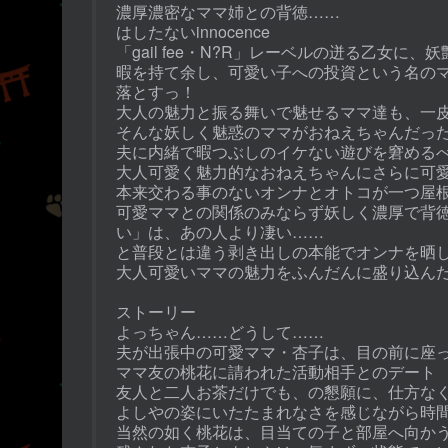
濃厚濃密なママ姉との背徳……
はしたないinnocence
「gail fee・N?R」レーベルの迸る乙女に
暇を持て余し、可愛い子への投資という名の
落とすっ！
大人の魅力と振る舞いで魅せるママ達も、一
そんな妖しく魅惑のママがおねえちゃんだっ
夫に内緒で暇つぶしのイケない遊びを窘める
大人可愛く魅力的なおねえちゃんにさらに可
本来交わる事のないオンナとオトコが一つ屋
可愛ママとの関係のみならず妖しく濃厚で背
い」は、あの人より凄い……
と普段とは違う剥き出しの本能でオンナを晒
大人可愛いママの魅力をふんだんに盛り込ん
ストーリー
よっちゃん……どうして……
夫が出張中の可愛ママ・杏子は、目の前に座
ママ友の桃花に請われた活動相手とのデート
友人と二人お茶だけでも、の懇願に、仕方な
よしやの姿にいたたまれなさを感じながら時
当然の如く桃花は、目当ての子と部屋へ向か