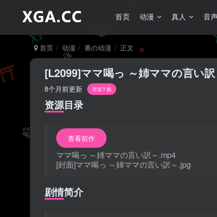
首页
动漫
真人
音
首页
动漫
番の动漫
正文
[L2099]ママ喝っ ～姉ママの言い訳～
8个月前更新
资源下载
资源目录
查看前作
ママ喝っ ～姉ママの言い訳～.mp4
[封面]ママ喝っ ～姉ママの言い訳～.jpg
剧情简介