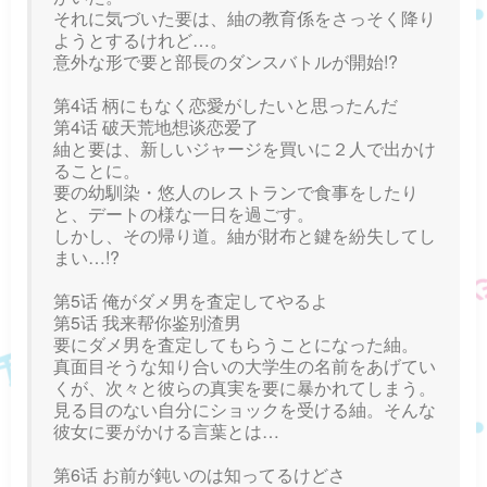
それに気づいた要は、紬の教育係をさっそく降り
ようとするけれど…。
意外な形で要と部長のダンスバトルが開始!?
第4话 柄にもなく恋愛がしたいと思ったんだ
第4话 破天荒地想谈恋爱了
紬と要は、新しいジャージを買いに２人で出かけ
ることに。
要の幼馴染・悠人のレストランで食事をしたり
と、デートの様な一日を過ごす。
しかし、その帰り道。紬が財布と鍵を紛失してし
まい…!?
第5话 俺がダメ男を査定してやるよ
第5话 我来帮你鉴别渣男
要にダメ男を査定してもらうことになった紬。
真面目そうな知り合いの大学生の名前をあげてい
くが、次々と彼らの真実を要に暴かれてしまう。
見る目のない自分にショックを受ける紬。そんな
彼女に要がかける言葉とは…
第6话 お前が鈍いのは知ってるけどさ