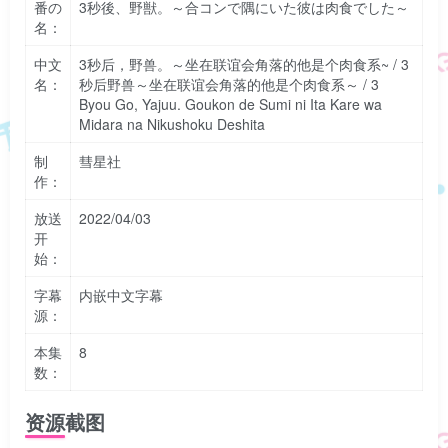
番の
3秒後、野獣。～合コンで隅にいた彼は肉食でした～
名：
中文
3秒后，野兽。～坐在联谊会角落的他是个肉食系~ / 3
名：
秒后野兽～坐在联谊会角落的他是个肉食系～ / 3
Byou Go, Yajuu. Goukon de Sumi ni Ita Kare wa
Midara na Nikushoku Deshita
制
彗星社
作：
放送
2022/04/03
开
始：
字幕
内嵌中文字幕
源：
本集
8
数：
资源截图