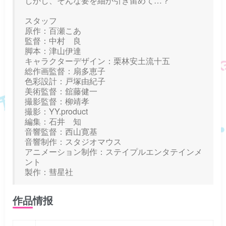
しかし、そんな要を紬が引き留めて…？
スタッフ
原作：百瀬こあ
監督：中村 良
脚本：津山伊達
キャラクターデザイン：栗林安土流十五
総作画監督：扇多恵子
色彩設計：戸塚由紀子
美術監督：舘藤健一
撮影監督：柳靖孝
撮影：YY.product
編集：石井 知
音響監督：西山寛基
音響制作：スタジオマウス
アニメーション制作：ステイプルエンタテインメ
ント
製作：彗星社
作品情报