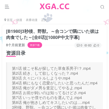
首页
动漫
表番动漫
正文
[B1980]3秒後、野獣。～合コンで隅にいた彼は
肉食でした～[全8话][1080P中文字幕]
8个月前更新
0
83
0
资源下载
资源目录
第1话 彼こそ私が探してた草食系男子!？.mp4
第2话 続き、して欲しくなった？.mp4
第3话 久々にバトルしようや.mp4
第4话 柄にもなく恋愛がしたいと思ったんだ.mp4
第5话 俺がダメ男を査定してやるよ.mp4
第6话 お前が鈍いのは知ってるけどさ.mp4
第7话 いっそ僕そのものを選んでよ.mp4
第8话 俺が抱きしめてキスしたいのは….mp4
3秒後、野獣。～合コンで隅にいた彼は肉食でし