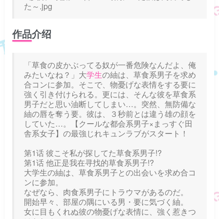
た～.jpg
作品介绍
「草食の皮かぶってる奴が一番危険なんだよ、俺
みたいなね？」大
学生
の紬は、草食系男子を求め
合コンに参加。そこで、物憂げな表情をする要に
強く引き付けられる。更には、そんな彼を草食系
男子だと思い油断してしまい…。突然、無防備な
紬の唇を奪う要。彼は、３秒前とは違う雄の顔を
していた…。【クールな都会系男子×まっすぐ田
舎系女子】の最強じれキュンラブがスタート！
第1话 彼こそ私が探してた草食系男子!?
第1话 他正是我在寻找的草食系男子!?
大学生の紬は、草食系男子との出会いを求め合コ
ンに参加。
なぜなら、肉食系男子にトラウマがあるのだ。
開始早々、部屋の隅にいる男・要に気づく紬。
女に目もくれぬ彼の物憂げな表情に、強く惹きつ