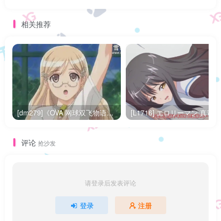
相关推荐
[dm279]《OVA 网球双飞物语フォルト！！》全3集百度网盘下载
[L
评论
抢沙发
请登录后发表评论
登录
注册