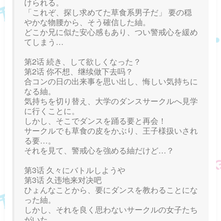
けられる。
「これぞ、探し求めてた草食系男子だ」 要の穏
やかな物腰から、そう確信した紬。
どこか兄に似た安心感もあり、つい警戒心を緩め
てしまう…
第2话 続き、して欲しくなった？
第2话 你不想、继续做下去吗？
合コンの日の出来事を思い出し、悔しい気持ちに
なる紬。
気持ちを切り替え、大学のダンスサークルへ見学
に行くことに。
しかし、そこでダンスを踊る要と再会！
サークルでも草食の皮をかぶり、王子様扱いされ
る要…。
それを見て、警戒心を強める紬だけど…？
第3话 久々にバトルしようや
第3话 久违地来对决吧
ひょんなことから、要にダンスを教わることにな
った紬。
しかし、それを良く思わないサークルの女子たち
がいた。