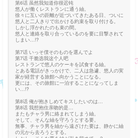
第6话 虽然我知道你很迟钝
悠人が働くレストランに通う紬。
徐々に互いの距離が近づいてきたある日、ついに
悠人と二人きりで出かける約束を取り付ける。
しかし浮かれたのも束の間。
悠人と連絡を取り合っているのを要に目撃されて
しまい…!?
第7话 いっそ僕そのものを選んでよ
第7话 干脆选我这个人吧
レストランで悠人のケーキを試食する紬。
とある電話がきっかけで、二人は急遽、悠人の実
家が経営する旅館へ向かうことになる。
更には、その旅館に一泊することになってしま
い…!?
第8话 俺が抱きしめてキスしたいのは…
第8话 我想抱住亲吻的是…
またもチャラ男に絡まれてしまう紬。
そして、そんな紬を守ろうとする要。
無事、チャラ男を紬から遠ざけた要は、静かに紬
の元から去ろうとする。